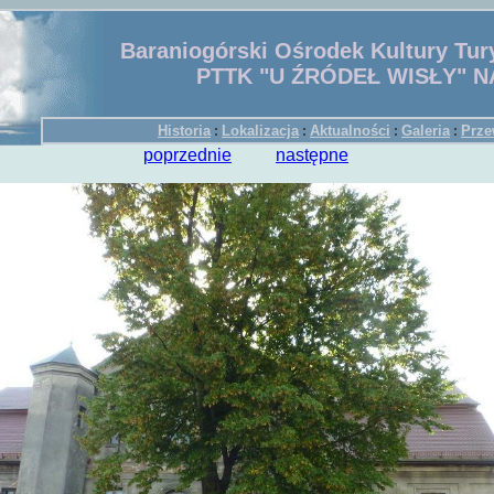
Baraniogórski Ośrodek Kultury Tury
PTTK "U ŹRÓDEŁ WISŁY" N
Historia
Lokalizacja
Aktualności
Galeria
Prze
:
:
:
:
poprzednie
następne