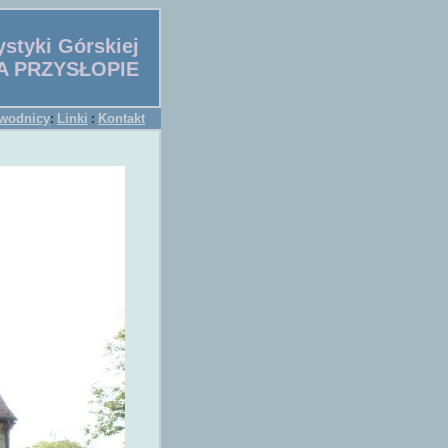
styki Górskiej
A PRZYSŁOPIE
wodnicy
Linki
Kontakt
:
: